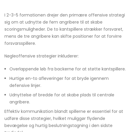
I 2-3-5 formationen drejer den primære offensive strategi
sig om at udnytte de fem angribere til at skabe
scoringsmuligheder. De to kantspillere strækker forsvaret,
mens de tre angribere kan skifte positioner for at forvirre
forsvarsspillere.
Nøgleoffensive strategier inkluderer:
Overlappende løb fra backerne for at støtte kantspillere.
Hurtige en-to afleveringer for at bryde igennem
defensive linjer.
Udnyttelse af bredde for at skabe plads til centrale
angribere.
Effektiv kommunikation blandt spillerne er essentiel for at
udføre disse strategier, hvilket muliggør flydende
bevægelse og hurtig beslutningstagning i den sidste