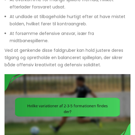
efterlader forsvaret udsat.
At undlade at tilbageholde hurtigt efter at have mistet
bolden, hvilket fører til kontraangreb.
At forsømme defensive ansvar, især fra
midtbanespillerne.
Ved at genkende disse faldgruber kan hold justere deres
tilgang og opretholde en balanceret spilleplan, der sikrer
både offensiv kreativitet og defensiv soliditet.