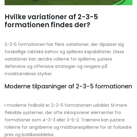
Hvilke variationer af 2-3-5
formationen findes der?
2-3-5 formationen har flere variationer, der tilpasser sig
forskellige taktiske behov og spilleres kapabiliteter. Disse
variationer kan ændre rollerne for spillerne, justere
defensive og offensive strategier og reagere på
modstanderes styrker.
Moderne tilpasninger af 2-3-5 formationen
I moderne fodbold er 2-3-5 formationen udviklet til mere
fleksible systemer, der ofte inkorporerer elementer fra
formationer som 4-3-3 eller 3-5-2. Trænere kan justere
rollerne for angriberne og midtbanespillerne for at forbedre
pres og boldbesiddelse.