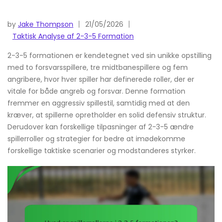
by
Jake Thompson
21/05/2026
Taktisk Analyse af 2-3-5 Formation
2-3-5 formationen er kendetegnet ved sin unikke opstilling
med to forsvarsspillere, tre midtbanespillere og fem
angribere, hvor hver spiller har definerede roller, der er
vitale for både angreb og forsvar. Denne formation
fremmer en aggressiv spillestil, samtidig med at den
kræver, at spillerne opretholder en solid defensiv struktur.
Derudover kan forskellige tilpasninger af 2-3-5 ændre
spillerroller og strategier for bedre at imødekomme
forskellige taktiske scenarier og modstanderes styrker.