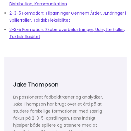
Distribution, Kommunikation
2-3-5 Formation: Tilpasninger Gennem Årtier, Ændringer i
Spillerroller, Taktisk Fleksibilitet
2-3-5 Formation: Skabe overbelastninger, Udnytte huller,
Taktisk fluiditet
Jake Thompson
En passioneret fodboldtræner og analytiker,
Jake Thompson har brugt over et årti på at
studere forskellige formationer, med særlig
fokus på 2-3-5-opstillingen. Hans indsigt
hjælper både spillere og trænere med at