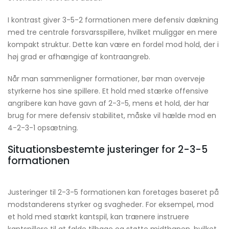
I kontrast giver 3-5-2 formationen mere defensiv dækning
med tre centrale forsvarsspillere, hvilket muliggør en mere
kompakt struktur. Dette kan være en fordel mod hold, der i
høj grad er afhængige af kontraangreb.
Når man sammenligner formationer, bør man overveje
styrkerne hos sine spillere. Et hold med stærke offensive
angribere kan have gavn af 2-3-5, mens et hold, der har
brug for mere defensiv stabilitet, måske vil hælde mod en
4-2-3-1 opsætning.
Situationsbestemte justeringer for 2-3-5
formationen
Justeringer til 2-3-5 formationen kan foretages baseret på
modstanderens styrker og svagheder. For eksempel, mod
et hold med stærkt kantspil, kan trænere instruere
kantspillere til at falde tilbage og støtte midtbanen, hvilket