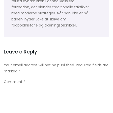
forstå dynamikken i denne klassiske
formation, der blander traditionelle taktikker
med moderne strategier. Når han ikke er på
banen, nyder Jake at skrive om
fodboldhistorie og træningsteknikker.
Leave a Reply
Your email address will not be published.
Required fields are
marked
*
Comment
*