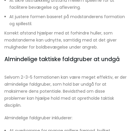
At sikre tilstrækkelig afstand mellem spillerne for at
facilitere bevægelse og aflevering.
At justere formen baseret på modstanderens formation
og spillestil.
Korrekt afstand hjælper med at forhindre huller, som
modstanderne kan udnytte, samtidig med at det giver
muligheder for boldbevægelse under angreb.
Almindelige taktiske faldgruber at undgå
Selvom 2-3-5 formationen kan være meget effektiv, er der
almindelige faldgruber, som hold bør undgå for at
maksimere dens potentiale. Bevidsthed om disse
problemer kan hjælpe hold med at opretholde taktisk
disciplin.
Almindelige faldgruber inkluderer:
At overkomme for mange spillere fremad, hvilket