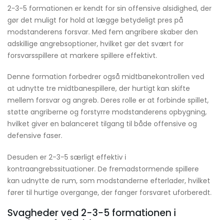
2-3-5 formationen er kendt for sin offensive alsidighed, der
gør det muligt for hold at lægge betydeligt pres på
modstanderens forsvar. Med fem angribere skaber den
adskillige angrebsoptioner, hvilket gør det svært for
forsvarsspillere at markere spillere effektivt.
Denne formation forbedrer også midtbanekontrollen ved
at udnytte tre midtbanespillere, der hurtigt kan skifte
mellem forsvar og angreb. Deres rolle er at forbinde spillet,
støtte angriberne og forstyrre modstanderens opbygning,
hvilket giver en balanceret tilgang til både offensive og
defensive faser.
Desuden er 2-3-5 særligt effektiv i
kontraangrebssituationer. De fremadstormende spillere
kan udnytte de rum, som modstanderne efterlader, hvilket
fører til hurtige overgange, der fanger forsvaret uforberedt.
Svagheder ved 2-3-5 formationen i