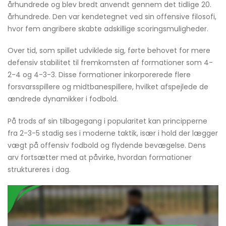
århundrede og blev bredt anvendt gennem det tidlige 20.
århundrede. Den var kendetegnet ved sin offensive filosofi,
hvor fem angribere skabte adskillige scoringsmuligheder.
Over tid, som spillet udviklede sig, førte behovet for mere
defensiv stabilitet til fremkomsten af formationer som 4-
2-4 og 4-3-3. Disse formationer inkorporerede flere
forsvarsspillere og midtbanespillere, hvilket afspejlede de
ændrede dynamikker i fodbold.
På trods af sin tilbagegang i popularitet kan principperne
fra 2-3-5 stadig ses i moderne taktik, især i hold der lægger
vægt på offensiv fodbold og flydende bevægelse. Dens
arv fortsætter med at påvirke, hvordan formationer
struktureres i dag.