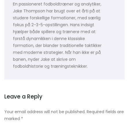
En passioneret fodboldtræner og analytiker,
Jake Thompson har brugt over et årti på at
studere forskellige formationer, med særlig
fokus på 2-3-5-opstillingen. Hans indsigt
hjælper både spillere og trænere med at
forstå dynamikken i denne klassiske
formation, der blander traditionelle taktikker
med moderne strategier. Når han ikke er på
banen, nyder Jake at skrive om
fodboldhistorie og træningsteknikker.
Leave a Reply
Your email address will not be published.
Required fields are
marked
*