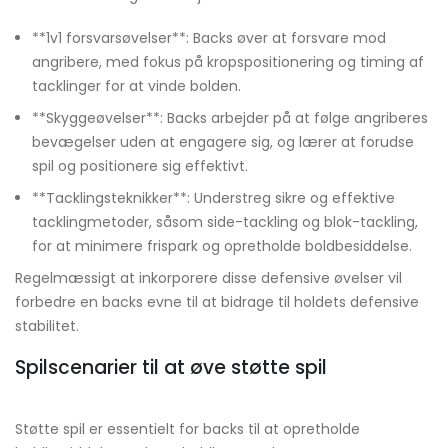
**1v1 forsvarsøvelser**: Backs øver at forsvare mod
angribere, med fokus på kropspositionering og timing af
tacklinger for at vinde bolden.
**Skyggeøvelser**: Backs arbejder på at følge angriberes
bevægelser uden at engagere sig, og lærer at forudse
spil og positionere sig effektivt.
**Tacklingsteknikker**: Understreg sikre og effektive
tacklingmetoder, såsom side-tackling og blok-tackling,
for at minimere frispark og opretholde boldbesiddelse.
Regelmæssigt at inkorporere disse defensive øvelser vil
forbedre en backs evne til at bidrage til holdets defensive
stabilitet.
Spilscenarier til at øve støtte spil
Støtte spil er essentielt for backs til at opretholde