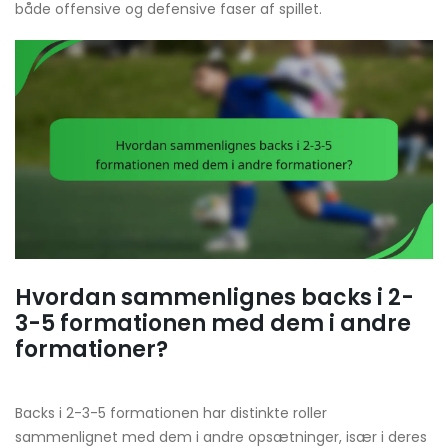
både offensive og defensive faser af spillet.
Hvordan sammenlignes backs i 2-
3-5 formationen med dem i andre
formationer?
Backs i 2-3-5 formationen har distinkte roller
sammenlignet med dem i andre opsætninger, især i deres