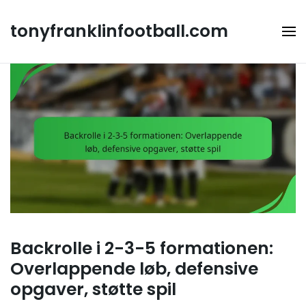
Skip
to
tonyfranklinfootball.com
content
Backrolle i 2-3-5 formationen:
Overlappende løb, defensive
opgaver, støtte spil