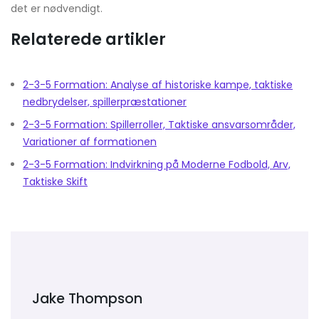
det er nødvendigt.
Relaterede artikler
2-3-5 Formation: Analyse af historiske kampe, taktiske
nedbrydelser, spillerpræstationer
2-3-5 Formation: Spillerroller, Taktiske ansvarsområder,
Variationer af formationen
2-3-5 Formation: Indvirkning på Moderne Fodbold, Arv,
Taktiske Skift
Jake Thompson