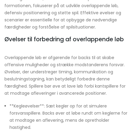
formationen, fokuserer på at udvikle overlappende løb,
defensiv positionering og støtte spil. Effektive øvelser og
scenarier er essentielle for at opbygge de nødvendige
færdigheder og forståelse af spilsituationer.
Øvelser til forbedring af overlappende løb
Overlappende løb er afgørende for backs til at skabe
offensive muligheder og strække modstanderens forsvar.
Øvelser, der understreger timing, kommunikation og
beslutningstagning, kan betydeligt forbedre denne
færdighed. Spillere bør øve at lave løb forbi kantspillere for
at modtage afleveringer i avancerede positioner.
**Kegleøvelser**: Sæt kegler op for at simulere
forsvarsspillere. Backs øver at løbe rundt om keglerne for
at modtage en aflevering, mens de opretholder
hastighed.