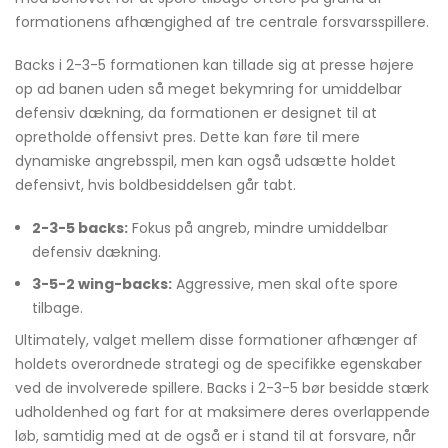
formationens afhængighed af tre centrale forsvarsspillere.
Backs i 2-3-5 formationen kan tillade sig at presse højere
op ad banen uden så meget bekymring for umiddelbar
defensiv dækning, da formationen er designet til at
opretholde offensivt pres. Dette kan føre til mere
dynamiske angrebsspil, men kan også udsætte holdet
defensivt, hvis boldbesiddelsen går tabt.
2-3-5 backs:
Fokus på angreb, mindre umiddelbar
defensiv dækning.
3-5-2 wing-backs:
Aggressive, men skal ofte spore
tilbage.
Ultimately, valget mellem disse formationer afhænger af
holdets overordnede strategi og de specifikke egenskaber
ved de involverede spillere. Backs i 2-3-5 bør besidde stærk
udholdenhed og fart for at maksimere deres overlappende
løb, samtidig med at de også er i stand til at forsvare, når