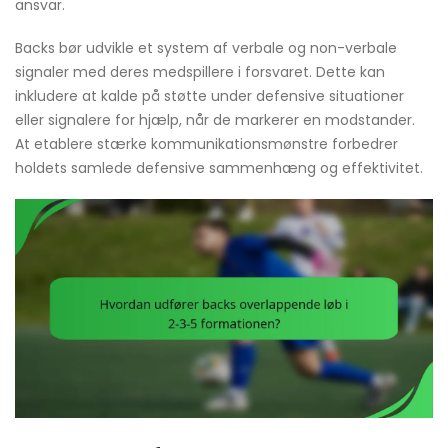
ansvar.
Backs bør udvikle et system af verbale og non-verbale
signaler med deres medspillere i forsvaret. Dette kan
inkludere at kalde på støtte under defensive situationer
eller signalere for hjælp, når de markerer en modstander.
At etablere stærke kommunikationsmønstre forbedrer
holdets samlede defensive sammenhæng og effektivitet.