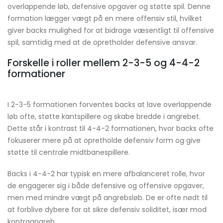
overlappende løb, defensive opgaver og støtte spil. Denne
formation lægger vægt på en mere offensiv stil, hvilket
giver backs mulighed for at bidrage væsentligt til offensive
spil, samtidig med at de opretholder defensive ansvar.
Forskelle i roller mellem 2-3-5 og 4-4-2
formationer
I 2-3-5 formationen forventes backs at lave overlappende
løb ofte, støtte kantspillere og skabe bredde i angrebet.
Dette står i kontrast til 4-4-2 formationen, hvor backs ofte
fokuserer mere på at opretholde defensiv form og give
støtte til centrale midtbanespillere.
Backs i 4-4-2 har typisk en mere afbalanceret rolle, hvor
de engagerer sig i både defensive og offensive opgaver,
men med mindre vægt på angrebsløb. De er ofte nødt til
at forblive dybere for at sikre defensiv soliditet, især mod
kontraangreb.