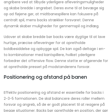
angribere ved at tilbyde yderligere afleveringsmuligheder
og skabe bredde i angrebet. Deres evne til at bevæge sig
op ad fløjene gør, at midtbanespillere kan fokusere på
centralt spil, mens backs strækker forsvaret. Denne
dynamik skaber muligheder for gennemspil og indlæg.
Udover at skabe bredde bør backs være dygtige til at lave
hurtige, præcise afleveringer for at opretholde
boldbesiddelse og opbygge spil. De kan også deltage i en-
to kombinationer med kantspillere, hvilket yderligere
forbedrer det offensive flow. Denne støtte er afgørende for
at opretholde presset på modstanderens forsvar.
Positionering og afstand på banen
Effektiv positionering og afstand er essentielle for backs i
2-3-5 formationen. De skal balancere deres roller mellem
forsvar og angreb, så de er godt placeret til at reagere på
begge situationer. Backs bør opretholde en position, der gør