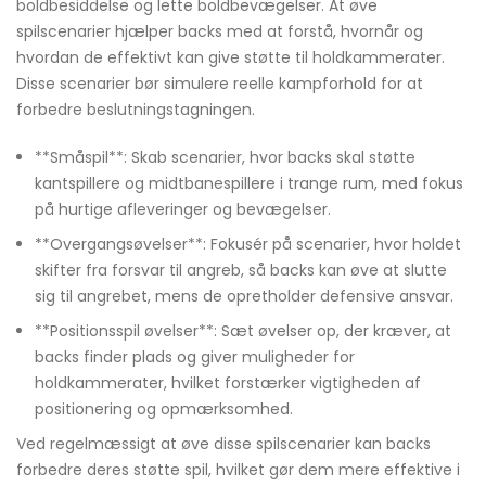
boldbesiddelse og lette boldbevægelser. At øve
spilscenarier hjælper backs med at forstå, hvornår og
hvordan de effektivt kan give støtte til holdkammerater.
Disse scenarier bør simulere reelle kampforhold for at
forbedre beslutningstagningen.
**Småspil**: Skab scenarier, hvor backs skal støtte
kantspillere og midtbanespillere i trange rum, med fokus
på hurtige afleveringer og bevægelser.
**Overgangsøvelser**: Fokusér på scenarier, hvor holdet
skifter fra forsvar til angreb, så backs kan øve at slutte
sig til angrebet, mens de opretholder defensive ansvar.
**Positionsspil øvelser**: Sæt øvelser op, der kræver, at
backs finder plads og giver muligheder for
holdkammerater, hvilket forstærker vigtigheden af
positionering og opmærksomhed.
Ved regelmæssigt at øve disse spilscenarier kan backs
forbedre deres støtte spil, hvilket gør dem mere effektive i